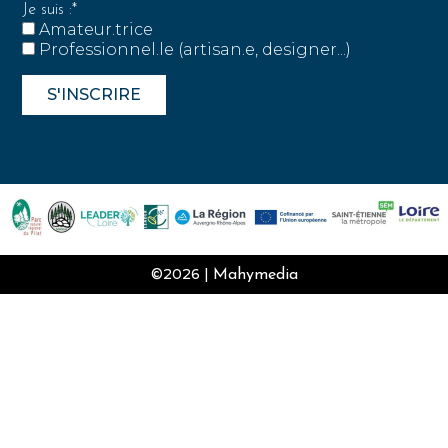
Je suis :*
Amateur.trice
Professionnel.le (artisan.e, designer...)
©2026 |
Mahymedia